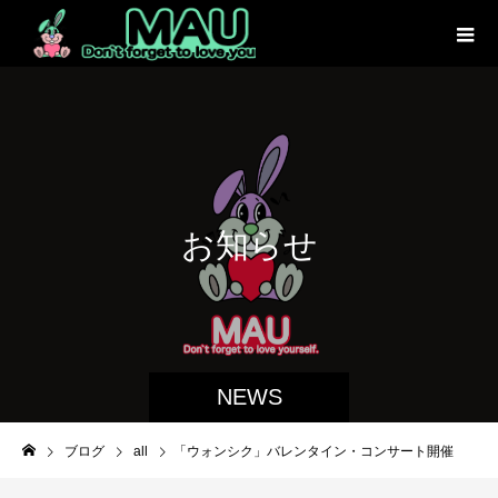
お
知
ら
せ
NEWS
ブログ
all
「ウォンシク」バレンタイン・コンサート開催