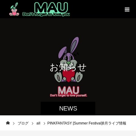
お
知
ら
せ
NEWS
ブログ
all
PINKFANTASY [Summer Festival]8月ライブ情報