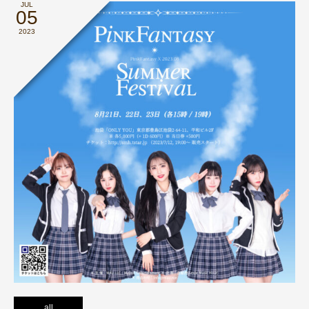
JUL
05
2023
all