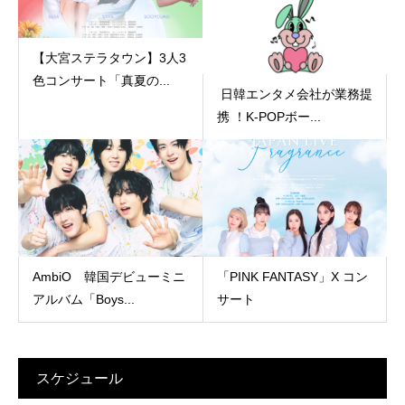
【大宮ステラタウン】3人3
色コンサート「真夏の...
日韓エンタメ会社が業務提
携 ！K-POPボー...
AmbiO 韓国デビューミニ
「PINK FANTASY」X コン
アルバム「Boys...
サート
スケジュール