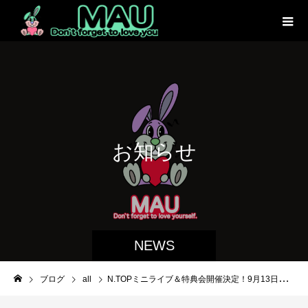
お
知
ら
せ
NEWS
ブログ
all
N.TOPミニライブ＆特典会開催決定！9月13日ららぽーとTokyoBay