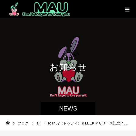
お
知
ら
せ
NEWS
ブログ
all
ToTh6y（トゥディ）＆LEEKIMリリース記念イベント