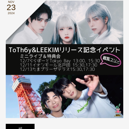
NOV
23
2024
all