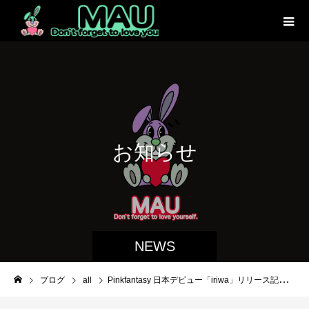
お
知
ら
せ
NEWS
ブログ
all
Pinkfantasy 日本デビュー「iriwa」リリース記念イベント ミニライブ＆特典会