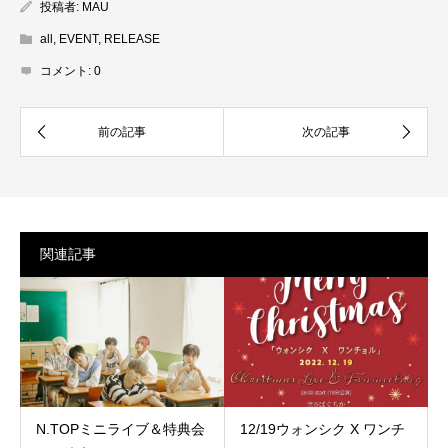
投稿者:
MAU
all
,
EVENT
,
RELEASE
コメント:
0
関連記事
N.TOPミニライブ＆特典会
12/19ウォンシク X ワンチ