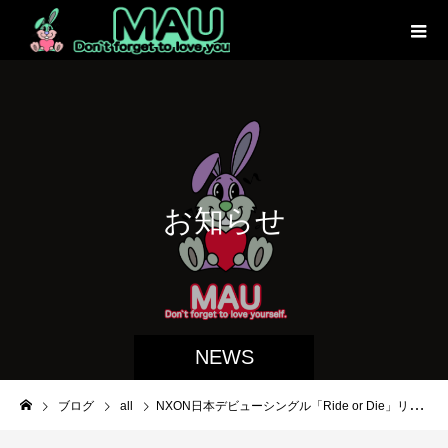
お
知
ら
せ
NEWS
ブログ
all
NXON日本デビューシングル「Ride or Die」リリース記念イベント開催!!大宮アルシェ